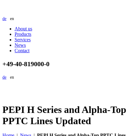
de
en
About us
Products
Services
News
Contact
+49-40-819000-0
de
en
PEPI H Series and Alpha-Top
PPTC Lines Updated
Home
|
News
|
PEPI H Series and Alpha-Top PPTC Lines