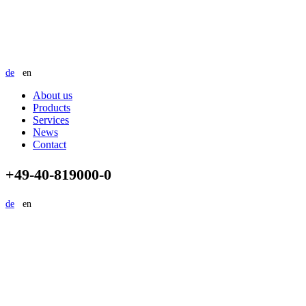
de
en
About us
Products
Services
News
Contact
+49-40-819000-0
de
en