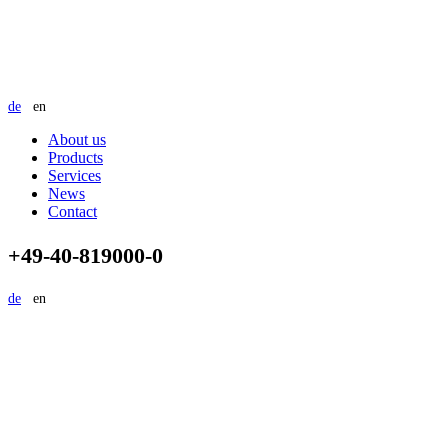
de
en
About us
Products
Services
News
Contact
+49-40-819000-0
de
en