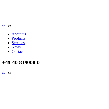
de
en
About us
Products
Services
News
Contact
+49-40-819000-0
de
en