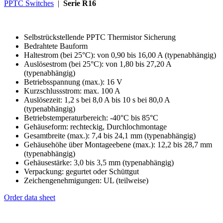
PPTC Switches
|
Serie R16
Selbstrückstellende PPTC Thermistor Sicherung
Bedrahtete Bauform
Haltestrom (bei 25°C): von 0,90 bis 16,00 A (typenabhängig)
Auslösestrom (bei 25°C): von 1,80 bis 27,20 A
(typenabhängig)
Betriebsspannung (max.): 16 V
Kurzschlussstrom: max. 100 A
Auslösezeit: 1,2 s bei 8,0 A bis 10 s bei 80,0 A
(typenabhängig)
Betriebstemperaturbereich: -40°C bis 85°C
Gehäuseform: rechteckig, Durchlochmontage
Gesamtbreite (max.): 7,4 bis 24,1 mm (typenabhängig)
Gehäusehöhe über Montageebene (max.): 12,2 bis 28,7 mm
(typenabhängig)
Gehäusestärke: 3,0 bis 3,5 mm (typenabhängig)
Verpackung: gegurtet oder Schüttgut
Zeichengenehmigungen: UL (teilweise)
Order data sheet