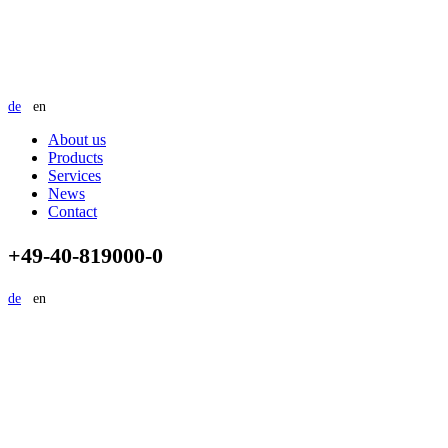
de
en
About us
Products
Services
News
Contact
+49-40-819000-0
de
en