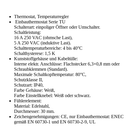
Thermostat, Temperaturregler
Einbauthermostat Serie TU
Schalterart: einpoliger Öffner oder Umschalter.
Schaltleistung:
16 A 250 VAC (ohmsche Last),
5 A 250 VAC (induktive Last).
Schalttemperaturbereiche: 4 bis 40°C
Schalthysterese: 1,5 K
Kunststoffgehäuse und Kabeltülle:
Interne elektr. Anschlüsse: Flachstecker 6,3×0,8 mm oder
Schraubklemmen (Standard).
Maximale Schaltkopftemperatur: 80°C,
Schutzklasse II,
Schutzart: IP40,
Farbe Gehäuse: Weiß,
Farbe Einstellknebel: Weiß oder schwarz.
Fühlerelement:
Material: Edelstahl,
Durchmesser: 30 mm.
Zeichengenehmigungen: CE, nur Einbauthermostat: ENEC
gemäß EN 60730-1 und EN 60730-2-9, UL