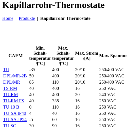
Kapillarrohr-Thermostate
Home
|
Produkte
|
Kapillarrohr-Thermostate
Min.
Max.
Schalt-
Schalt-
Max. Strom
CAEM
Max. Spannu
temperatur
temperatur
/[A]
/[°C]
/[°C]
TU
-35
400
20/10
250/400 VAC
DPL/MR-2B
50
400
20/10
250/400 VAC
DPL/MR
85
110
20/10
250/400 VAC
TS-RM
40
400
16
250 VAC
TU-RM
40
400
20
240 VAC
TU-RM FS
40
335
16
250 VAC
TU.10 B
0
110
16
250 VAC
TU-SA IP40
4
40
16
250 VAC
TU-SA-IP54
-5
60
16
250 VAC
TU.SC
30
90
16
250 VAC