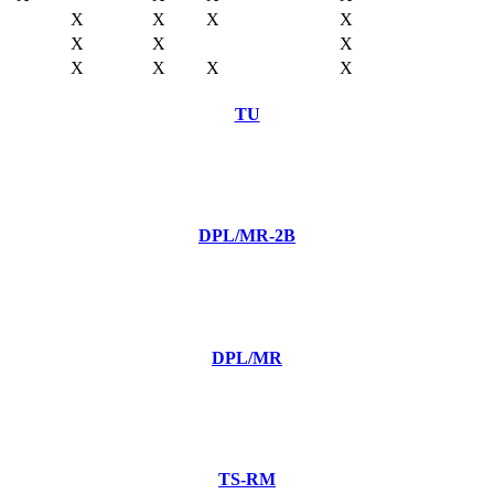
X
X
X
X
X
X
X
X
X
X
X
TU
DPL/MR-2B
DPL/MR
TS-RM