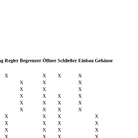
ng
Regler
Begrenzer
Öffner
Schließer
Einbau
Gehäuse
X
X
X
X
X
X
X
X
X
X
X
X
X
X
X
X
X
X
X
X
X
X
X
X
X
X
X
X
X
X
X
X
X
X
X
X
X
X